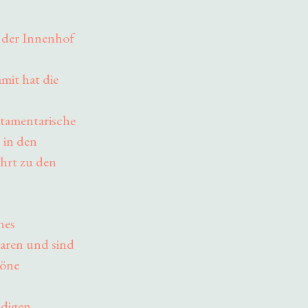
 der Innenhof
mit hat die
stamentarische
 in den
hrt zu den
nes
aren und sind
höne
ndigen