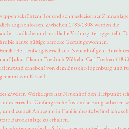
 wappengekröntem Tor und schmiedeeiserner Zaunanlage
lich abgeschlossen. Zwischen 1783-1808 werden die
ude – südliche und nördliche Vorburg- fertiggestellt. Da
hre bis heute gültige barocke Gestalt gewonnen.
 Familie Bottlenberg-Kessell aus. Neuenhof geht durch te
 auf Julius Clamor Friedrich Wilhelm Carl Freiherr (1840
rafenstand erhoben) von dem Bussche-Ippenburg und fü
enannt von Kessell.
es Zweiten Weltkrieges hat Neuenhof den Tiefpunkt sei
andes erreicht. Umfangreiche Instandsetzungsarbeiten w
, um diese seit Anbeginn in Familienbesitz befindliche sc
zte Barockanlage zu erhalten.
Jahrzehnten wurde das Schloss weiter, in teils sehr aufwe