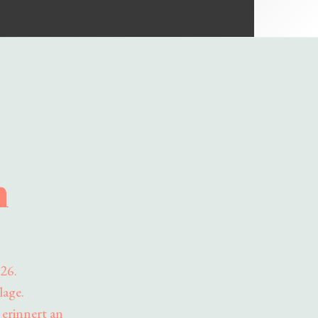
n
26.
lage.
 erinnert an