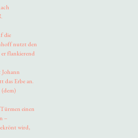
nach
.
f die
hoff nutzt den
 er flankierend
t Johann
tt das Erbe an.
n (dem)
n Türmen einen
n –
ekrönt wird,