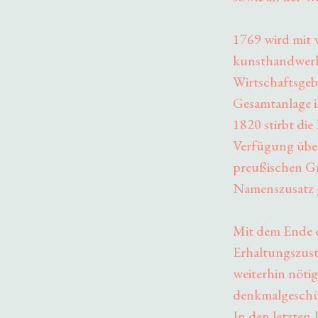
1769 wird mit
kunsthandwerk
Wirtschaftsgebä
Gesamtanlage i
1820 stirbt die
Verfügung über
preußischen G
Namenszusatz g
Mit dem Ende d
Erhaltungszust
weiterhin nötig
denkmalgeschüt
In den letzten 