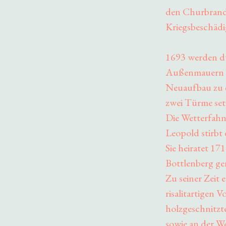
den Churbrand
Kriegsbeschädi
1693 werden du
Außenmauern u
Neuaufbau zu ei
zwei Türme set
Die Wetterfahn
Leopold stirbt 
Sie heiratet 1
Bottlenberg ge
Zu seiner Zeit 
risalitartigen 
holzgeschnitzt
sowie an der We