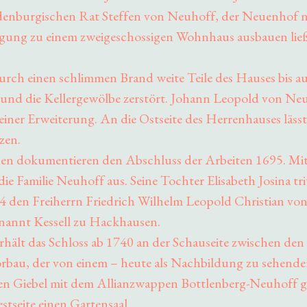
enburgischen Rat Steffen von Neuhoff, der Neuenhof 
gung zu einem zweigeschossigen Wohnhaus ausbauen ließ
rch einen schlimmen Brand weite Teile des Hauses bis au
nd die Kellergewölbe zerstört. Johann Leopold von Neu
ner Erweiterung. An die Ostseite des Herrenhauses lässt
zen.
en dokumentieren den Abschluss der Arbeiten 1695. Mi
die Familie Neuhoff aus. Seine Tochter Elisabeth Josina tri
714 den Freiherrn Friedrich Wilhelm Leopold Christian vo
nannt Kessell zu Hackhausen.
erhält das Schloss ab 1740 an der Schauseite zwischen de
Vorbau, der von einem – heute als Nachbildung zu sehende
en Giebel mit dem Allianzwappen Bottlenberg-Neuhoff g
stseite einen Gartensaal.