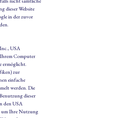
falls nicht sämtliche
g dieser Website
gle in der zuvor
den.
 Inc., USA
uf Ihrem Computer
e ermöglicht.
fiken) zur
en einfache
melt werden. Die
Benutzung dieser
 in den USA
n, um Ihre Nutzung