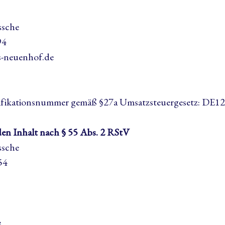
ssche
94
s-neuenhof.de
ifikationsnummer gemäß §27a Umsatzsteuergesetz: DE1
den Inhalt nach § 55 Abs. 2 RStV
ssche
54
e