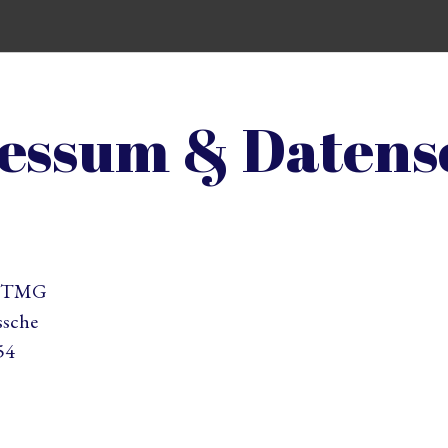
essum & Datens
5 TMG
ssche
54