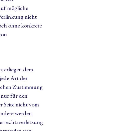
auf mögliche
Verlinkung nicht
edoch ohne konkrete
von
unterliegen dem
jede Art der
tlichen Zustimmung
 nur für den
er Seite nicht vom
sondere werden
berrechtsverletzung
nntwerden von